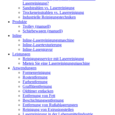
Laserreinigung?
Sandstrahlen vs. Laserreinigung
Trockeneisstrahlen vs. Laserreinigung
Industrielle Reinigungstechniken
Produkte
Trolley (manuell)
Schiebewagen (manuell)
Inline
Inline-Laserreinigungsmaschine
Inline-Lasertexturierung
Inline-Lasergravur
Leistungen
Reinigungsservice mit Laserreinigung
Mieten Sie eine Laserreinigungsmaschine
Anwendungen
Formenreinigung
Rostentfernung
Farbentfernung
Graffitientfernung
Oldtimer entlacken
Entfernung von Fett
Beschichtungsentfernung
Entfernung von Rußablagerungen
Reinigung von Extrusionsteilen
Laserreinigung in der Lebensmittelindustrie