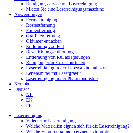
Reinigungsservice mit Laserreinigung
Mieten Sie eine Laserreinigungsmaschine
Anwendungen
Formenreinigung
Rostentfernung
Farbentfernung
Graffitientfernung
Oldtimer entlacken
Entfernung von Fett
Beschichtungsentfernung
Entfernung von Rußablagerungen
Reinigung von Extrusionsteilen
Laserreinigung in der Lebensmittelindustrie
Lebensmittel mit Lasergravur
Laserreinigung in der Pharmaindustrie
Kontakt
Deutsch
NL
EN
FR
Laserreinigung
Videos zur Laserreinigung
Welche Materialien eignen sich für die Laserreinigung?
Welche Verunreinigungen eignen sich für die